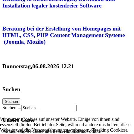
Installation legaler
kostenfreier Software
Beratung bei der Erstellung von Homepages mit
HTML, CSS, PHP
Content Management Systeme
(Joomla, Mozilo)
Donnerstag,06.08.2026 12.21
Suchen
Suchen ...
Unsere Gäste
Wir nutzen Cookies auf unserer Website. Einige von ihnen sind
essenziell für den Betrieb der Seite, während andere uns helfen, diese
Website und die Nutzererfahrung zu verbessern (Tracking Cookies).
Aktuell sind 34 Gäste und kein Administrator online